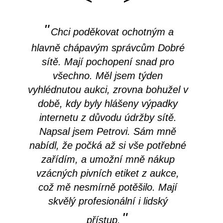
"
o
Chci poděkovat ochotným a
 s
hlavně chápavým správcům Dobré
 s
sítě. Mají pochopení snad pro
p
a
všechno. Měl jsem týden
int
e
vyhlédnutou aukci, zrovna bohužel v
a 
době, kdy byly hlášeny výpadky
si
"
internetu z důvodu údržby sítě.
v
Napsal jsem Petrovi. Sám mně
nabídl, že počká až si vše potřebné
Ví
zařídím, a umožní mně nákup
vzácných pivních etiket z aukce,
což mě nesmírně potěšilo. Mají
skvělý profesionální i lidský
"
přístup.