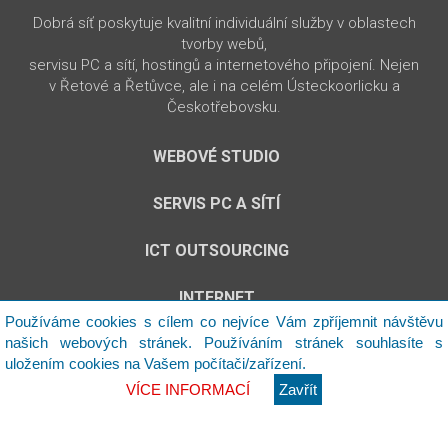
Dobrá síť poskytuje kvalitní individuální služby v oblastech
tvorby webů,
servisu PC a sítí, hostingů a internetového připojení. Nejen
v Řetové a Řetůvce, ale i na celém Ústeckoorlicku a
Českotřebovsku.
WEBOVÉ STUDIO
SERVIS PC A SÍTÍ
ICT OUTSOURCING
INTERNET
Používáme cookies s cílem co nejvíce Vám zpříjemnit návštěvu
našich webových stránek. Používáním stránek souhlasíte s
Jsme tým nekonvenčních mladých lidí, kteří hrají fér a
uložením cookies na Vašem počítači/zařízení.
narovinu.
VÍCE INFORMACÍ
Zavřít
© 2013-2024 | Studio Dobrá síť